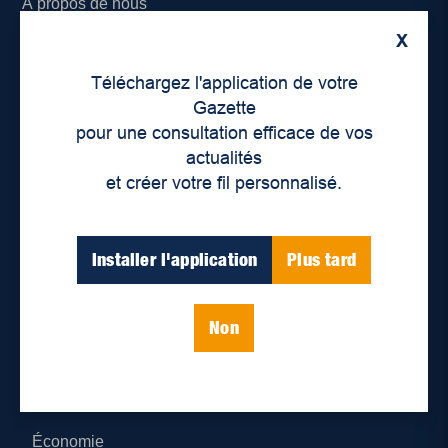
À propos de nous
X
Déontologie et confidentialité
Téléchargez l'application de votre
Devenir partenaire
Gazette
pour une consultation efficace de vos
Lieux de distribution
actualités
et créer votre fil personnalisé.
Nous joindre
Parutions numériques
Installer l'application
Plus tard
Catégories
Non
Actualités
Environnement
Économie