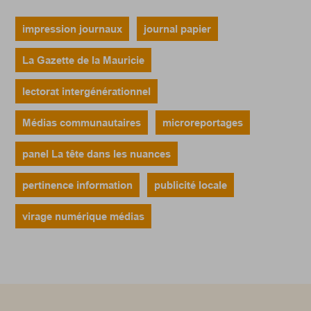
impression journaux
journal papier
La Gazette de la Mauricie
lectorat intergénérationnel
Médias communautaires
microreportages
panel La tête dans les nuances
pertinence information
publicité locale
virage numérique médias