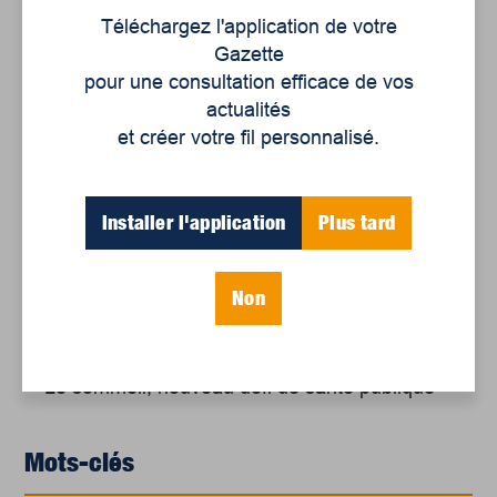
Téléchargez l'application de votre
Gazette
pour une consultation efficace de vos
Articles récents
actualités
et créer votre fil personnalisé.
Un siècle de Mauriciennes dans la presse
régionale
Installer l'application
Plus tard
Juillet 2026
Le sport professionnel féminin : en mouvement,
Non
en croissance
Et les politiques peinent à suivre
Le sommeil, nouveau défi de santé publique
Mots-clés