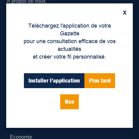
À propos de nous
X
Déontologie et confidentialité
Téléchargez l'application de votre
Devenir partenaire
Gazette
pour une consultation efficace de vos
Lieux de distribution
actualités
et créer votre fil personnalisé.
Nous joindre
Parutions numériques
Installer l'application
Plus tard
Catégories
Non
Actualités
Environnement
Économie