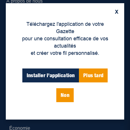
À propos de nous
X
Déontologie et confidentialité
Téléchargez l'application de votre
Devenir partenaire
Gazette
pour une consultation efficace de vos
Lieux de distribution
actualités
et créer votre fil personnalisé.
Nous joindre
Parutions numériques
Installer l'application
Plus tard
Catégories
Non
Actualités
Environnement
Économie