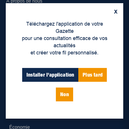
À propos de nous
X
Déontologie et confidentialité
Téléchargez l'application de votre
Devenir partenaire
Gazette
pour une consultation efficace de vos
Lieux de distribution
actualités
et créer votre fil personnalisé.
Nous joindre
Parutions numériques
Installer l'application
Plus tard
Catégories
Non
Actualités
Environnement
Économie