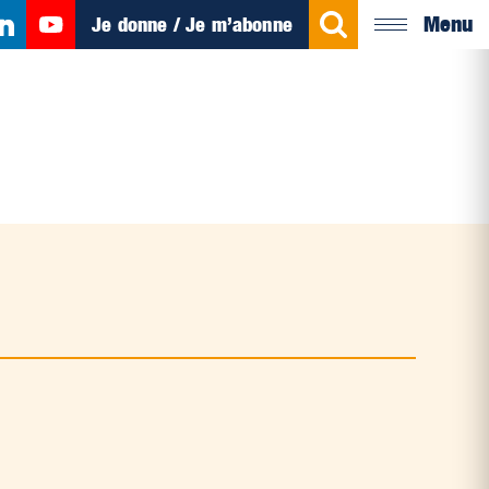
Menu
Je donne / Je m’abonne