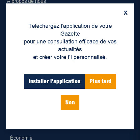
À propos de nous
X
Déontologie et confidentialité
Téléchargez l'application de votre
Devenir partenaire
Gazette
pour une consultation efficace de vos
Lieux de distribution
actualités
et créer votre fil personnalisé.
Nous joindre
Parutions numériques
Installer l'application
Plus tard
Catégories
Non
Actualités
Environnement
Économie