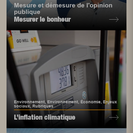
Mesure et démesure de l'opinion
publique
Mesurer le bonheur
Environnement
,
Environnement
,
Économie
,
Enjeux
sociaux
,
Rubriques
L’inflation climatique