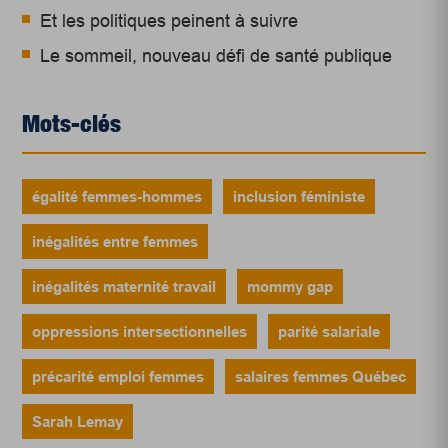
Et les politiques peinent à suivre
Le sommeil, nouveau défi de santé publique
Mots-clés
égalité femmes-hommes
inclusion féministe
inégalités entre femmes
inégalités maternité travail
mommy gap
oppressions intersectionnelles
parité salariale
précarité emploi femmes
salaires femmes Québec
Sarah Lemay