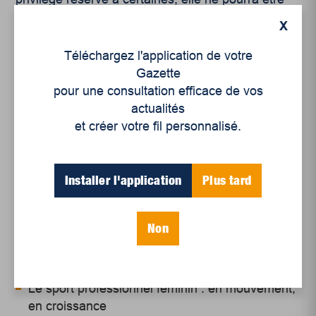
considérée comme acquise. Car au fond, qu’est-
X
ce qu’une victoire féministe si elle ne profite qu’à
une minorité ?
Téléchargez l'application de votre
Gazette
pour une consultation efficace de vos
actualités
et créer votre fil personnalisé.
Articles récents
Installer l'application
Plus tard
Un siècle de Mauriciennes dans la presse
Non
régionale
Juillet 2026
Le sport professionnel féminin : en mouvement,
en croissance