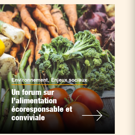
Environnement
,
Enjeux sociaux
Un forum sur
l’alimentation
écoresponsable et
conviviale