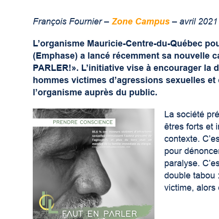
François Fournier –
Zone Campus
– avril 2021
L’organisme Mauricie-Centre-du-Québec po
(
Emphase
) a lancé récemment sa nouvelle c
PARLER!». L’initiative vise à encourager
la 
hommes victimes d’agressions sexuelles et de
l’organisme auprès du public.
La société p
êtres forts et 
contexte. C’e
pour dénoncer
paralyse. C’es
double tabou :
victime, alor