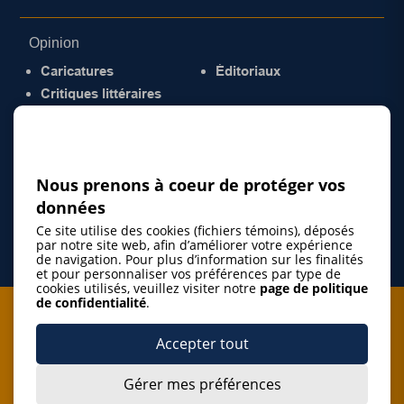
Opinion
Caricatures
Éditoriaux
Critiques littéraires
© 2026 Gazette de la Mauricie. Tous droits
réservés.
Politique de confidentialité
Nous prenons à coeur de protéger vos
données
Ce site utilise des cookies (fichiers témoins), déposés
par notre site web, afin d’améliorer votre expérience
de navigation. Pour plus d’information sur les finalités
et pour personnaliser vos préférences par type de
cookies utilisés, veuillez visiter notre
page de politique
de confidentialité
.
Je m'abonne à l'infolettre
Accepter tout
M'abonner
Gérer mes préférences
J’accepte de m’abonner à l’infolettre de La Gazette de la