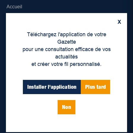
Accueil
À propos de nous
X
Téléchargez l'application de votre
Déontologie et confidentialité
Gazette
pour une consultation efficace de vos
Devenir partenaire
actualités
Lieux de distribution
et créer votre fil personnalisé.
Nous joindre
Installer l'application
Plus tard
Parutions numériques
Non
Catégories
Actualités