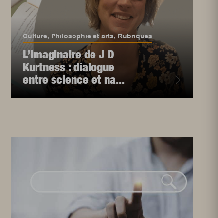
Culture
,
Philosophie et arts
,
Rubriques
L’imaginaire de J D
Kurtness : dialogue
entre science et na...