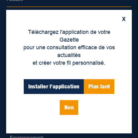
À propos de nous
X
Déontologie et confidentialité
Téléchargez l'application de votre
Gazette
Devenir partenaire
pour une consultation efficace de vos
actualités
Lieux de distribution
et créer votre fil personnalisé.
Nous joindre
Installer l'application
Plus tard
Parutions numériques
Non
Catégories
Actualités
Environnement