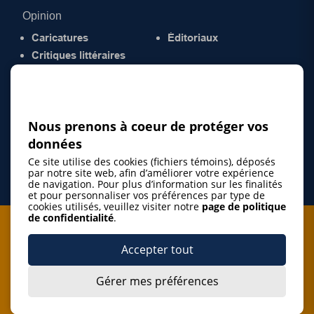
Opinion
Caricatures
Éditoriaux
Critiques littéraires
© 2026 Gazette de la Mauricie. Tous droits
réservés.
Politique de confidentialité
Nous prenons à coeur de protéger vos
données
Ce site utilise des cookies (fichiers témoins), déposés
par notre site web, afin d’améliorer votre expérience
de navigation. Pour plus d’information sur les finalités
et pour personnaliser vos préférences par type de
cookies utilisés, veuillez visiter notre
page de politique
de confidentialité
.
Je m'abonne à l'infolettre
Accepter tout
M'abonner
Gérer mes préférences
J’accepte de m’abonner à l’infolettre de La Gazette de la
Mauricie et de recevoir les plus récentes actualités ainsi
Je m'abonne à l'infolettre
que les offres promotionnelles de ce média d’information.