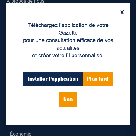
À propos de nous
X
Déontologie et confidentialité
Téléchargez l'application de votre
Devenir partenaire
Gazette
pour une consultation efficace de vos
Lieux de distribution
actualités
et créer votre fil personnalisé.
Nous joindre
Parutions numériques
Installer l'application
Plus tard
Catégories
Non
Actualités
Environnement
Économie