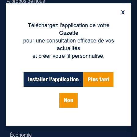
À propos de nous
X
Déontologie et confidentialité
Téléchargez l'application de votre
Devenir partenaire
Gazette
pour une consultation efficace de vos
Lieux de distribution
actualités
et créer votre fil personnalisé.
Nous joindre
Parutions numériques
Installer l'application
Plus tard
Catégories
Non
Actualités
Environnement
Économie