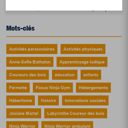
Le sommeil, nouveau défi de santé publique
Mots-clés
Activités parascolaires
Activités physiques
Anne-Sofie Bathalon
Apprentissage ludique
Coureurs des bois
éducation
enfants
Fermette
Focus Ninja Gym
Hébergements
Hébertisme
histoire
Innovations sociales
Josiane Martel
Labyrinthe Coureur des bois
Ninja Warrior
Ninja Warrior ambulant