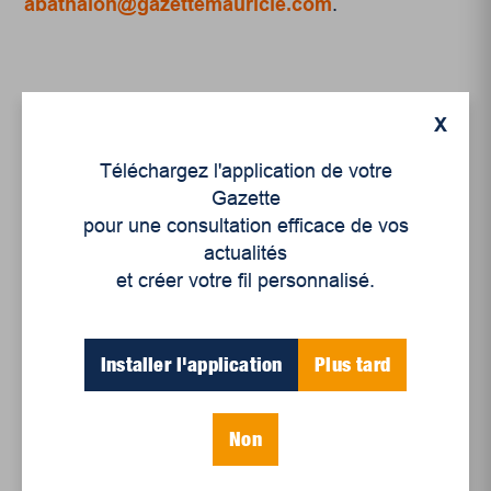
abathalon@gazettemauricie.com
.
X
Téléchargez l'application de votre
Gazette
pour une consultation efficace de vos
Articles récents
actualités
et créer votre fil personnalisé.
Un siècle de Mauriciennes dans la presse
régionale
Installer l'application
Plus tard
Juillet 2026
Le sport professionnel féminin : en mouvement,
Non
en croissance
Et les politiques peinent à suivre