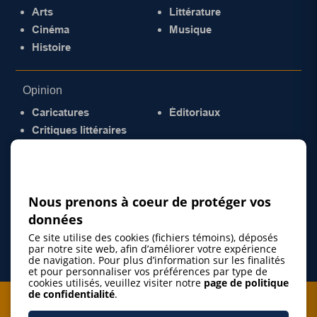
Arts
Littérature
Cinéma
Musique
Histoire
Opinion
Caricatures
Éditoriaux
Critiques littéraires
© 2026 Gazette de la Mauricie. Tous droits
réservés.
Politique de confidentialité
Nous prenons à coeur de protéger vos
données
Ce site utilise des cookies (fichiers témoins), déposés
par notre site web, afin d’améliorer votre expérience
de navigation. Pour plus d’information sur les finalités
et pour personnaliser vos préférences par type de
cookies utilisés, veuillez visiter notre
page de politique
de confidentialité
.
Je m'abonne à l'infolettre