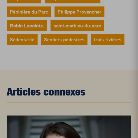
Pépinière du Parc
Philippe Provencher
Robin Lapointe.
saint-mathieu-du-parc
Sédentarité
Sentiers pédestres
trois-rivières
Articles connexes