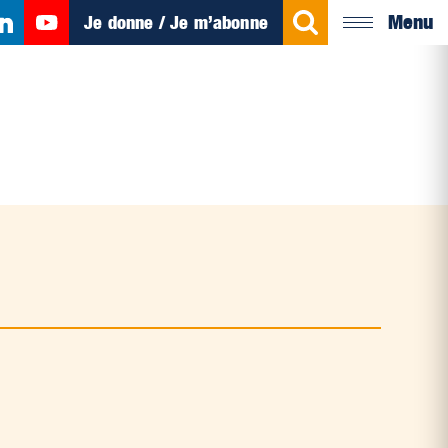
Menu
Je donne / Je m’abonne