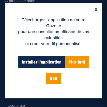
À propos de nous
X
Déontologie et confidentialité
Téléchargez l'application de votre
Devenir partenaire
Gazette
pour une consultation efficace de vos
Lieux de distribution
actualités
et créer votre fil personnalisé.
Nous joindre
Parutions numériques
Installer l'application
Plus tard
Catégories
Non
Actualités
Environnement
Économie