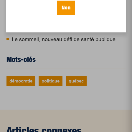
Juillet 2026
Non
Le sport professionnel féminin : en mouvement,
en croissance
Et les politiques peinent à suivre
Le sommeil, nouveau défi de santé publique
Mots-clés
démocratie
politique
québec
Articles connexes