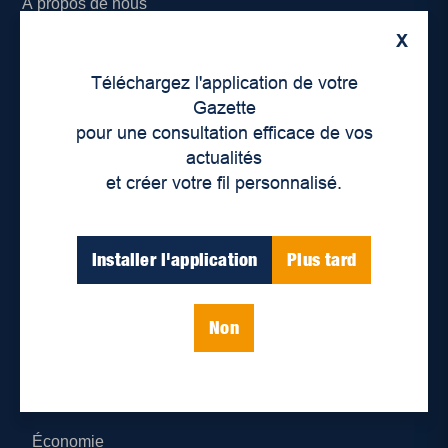
À propos de nous
X
Déontologie et confidentialité
Téléchargez l'application de votre
Devenir partenaire
Gazette
pour une consultation efficace de vos
Lieux de distribution
actualités
et créer votre fil personnalisé.
Nous joindre
Parutions numériques
Installer l'application
Plus tard
Catégories
Non
Actualités
Environnement
Économie