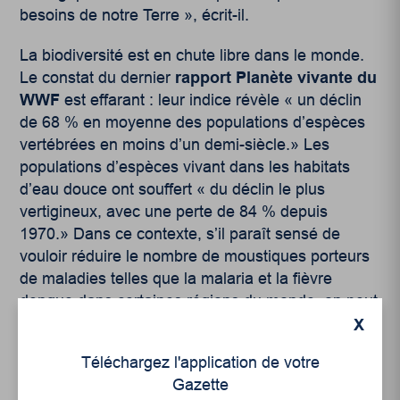
besoins de notre Terre », écrit-il.
La biodiversité est en chute libre dans le monde.
Le constat du dernier
rapport Planète vivante du
WWF
est effarant : leur indice révèle « un déclin
de 68 % en moyenne des populations d’espèces
vertébrées en moins d’un demi-siècle.» Les
populations d’espèces vivant dans les habitats
d’eau douce ont souffert « du déclin le plus
vertigineux, avec une perte de 84 % depuis
1970.» Dans ce contexte, s’il paraît sensé de
vouloir réduire le nombre de moustiques porteurs
de maladies telles que la malaria et la fièvre
dengue dans certaines régions du monde, on peut
se questionner sur la pertinence, sous nos
X
latitudes, de perturber l’ensemble de la chaîne
Téléchargez l'application de votre
alimentaire au nom de notre petit confort
Gazette
personnel.