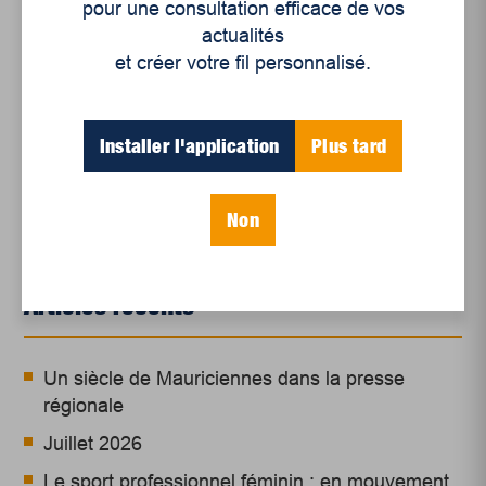
pour une consultation efficace de vos
actualités
Un jour, il faudra bien comprendre que l’humain
et créer votre fil personnalisé.
fait partie des écosystèmes et que pour assurer
son propre avenir, il devra renforcer la résilience
de la biodiversité, et non l’inverse.
Installer l'application
Plus tard
Non
Articles récents
Un siècle de Mauriciennes dans la presse
régionale
Juillet 2026
Le sport professionnel féminin : en mouvement,