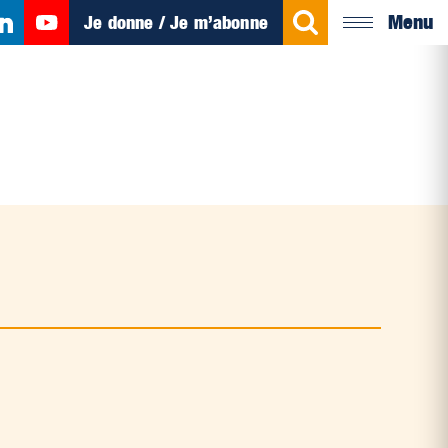
Menu
Je donne / Je m’abonne