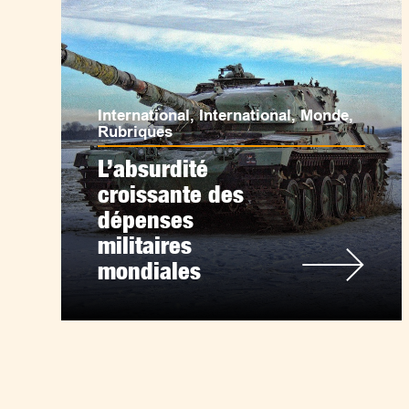
International
,
International
,
Monde
,
Rubriques
L’absurdité
croissante des
dépenses
militaires
mondiales