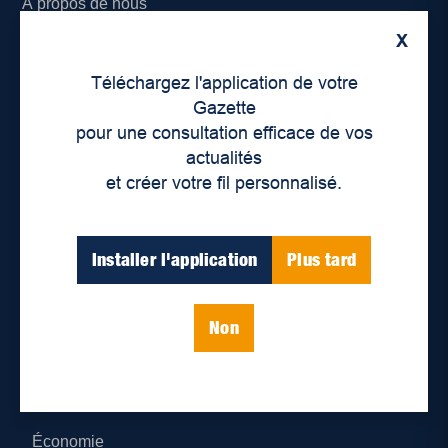
À propos de nous
X
Déontologie et confidentialité
Téléchargez l'application de votre
Devenir partenaire
Gazette
pour une consultation efficace de vos
Lieux de distribution
actualités
et créer votre fil personnalisé.
Nous joindre
Parutions numériques
Installer l'application
Plus tard
Catégories
Non
Actualités
Environnement
Économie