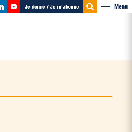
Menu
Je donne / Je m’abonne