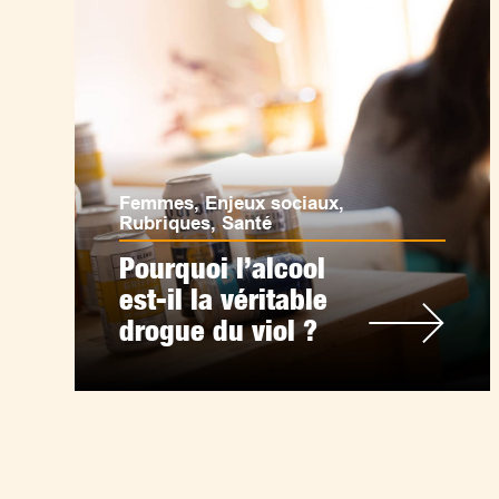
Femmes
,
Enjeux sociaux
,
Rubriques
,
Santé
Pourquoi l’alcool
est-il la véritable
drogue du viol ?