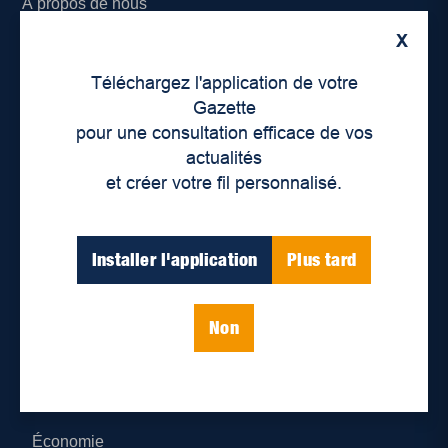
À propos de nous
X
Déontologie et confidentialité
Téléchargez l'application de votre
Devenir partenaire
Gazette
pour une consultation efficace de vos
Lieux de distribution
actualités
et créer votre fil personnalisé.
Nous joindre
Parutions numériques
Installer l'application
Plus tard
Catégories
Non
Actualités
Environnement
Économie