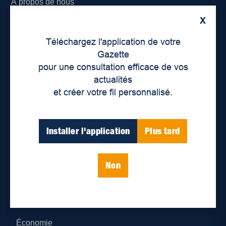
À propos de nous
X
Déontologie et confidentialité
Téléchargez l'application de votre
Devenir partenaire
Gazette
pour une consultation efficace de vos
Lieux de distribution
actualités
et créer votre fil personnalisé.
Nous joindre
Parutions numériques
Installer l'application
Plus tard
Catégories
Non
Actualités
Environnement
Économie