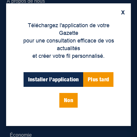
À propos de nous
X
Déontologie et confidentialité
Téléchargez l'application de votre
Devenir partenaire
Gazette
pour une consultation efficace de vos
Lieux de distribution
actualités
et créer votre fil personnalisé.
Nous joindre
Parutions numériques
Installer l'application
Plus tard
Catégories
Non
Actualités
Environnement
Économie