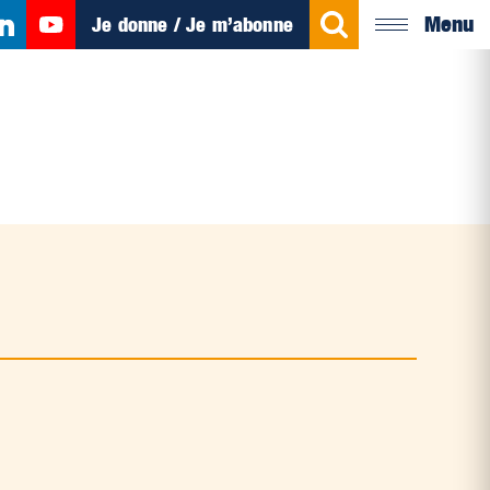
Menu
Je donne / Je m’abonne