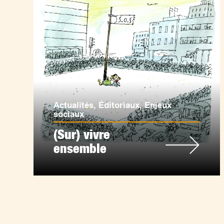
Actualités
,
Éditoriaux
,
Enjeux
sociaux
(Sur) vivre
ensemble