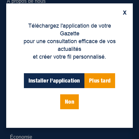
À propos de nous
X
Déontologie et confidentialité
Téléchargez l'application de votre
Devenir partenaire
Gazette
pour une consultation efficace de vos
Lieux de distribution
actualités
et créer votre fil personnalisé.
Nous joindre
Parutions numériques
Installer l'application
Plus tard
Catégories
Non
Actualités
Environnement
Économie