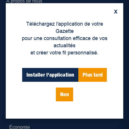
À propos de nous
X
Déontologie et confidentialité
Téléchargez l'application de votre
Devenir partenaire
Gazette
pour une consultation efficace de vos
Lieux de distribution
actualités
et créer votre fil personnalisé.
Nous joindre
Parutions numériques
Installer l'application
Plus tard
Catégories
Non
Actualités
Environnement
Économie