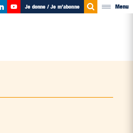
Menu
Je donne / Je m’abonne