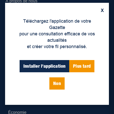
À propos de nous
X
Déontologie et confidentialité
Téléchargez l'application de votre
Devenir partenaire
Gazette
pour une consultation efficace de vos
Lieux de distribution
actualités
et créer votre fil personnalisé.
Nous joindre
Parutions numériques
Installer l'application
Plus tard
Catégories
Non
Actualités
Environnement
Économie