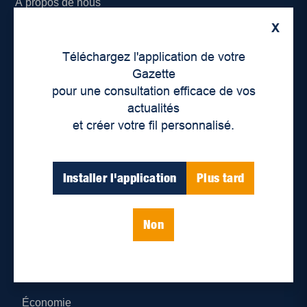
À propos de nous
X
Déontologie et confidentialité
Téléchargez l'application de votre
Devenir partenaire
Gazette
pour une consultation efficace de vos
Lieux de distribution
actualités
et créer votre fil personnalisé.
Nous joindre
Parutions numériques
Installer l'application
Plus tard
Catégories
Non
Actualités
Environnement
Économie