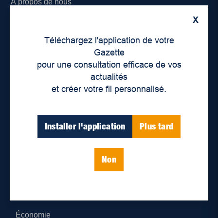
À propos de nous
X
Déontologie et confidentialité
Téléchargez l'application de votre
Devenir partenaire
Gazette
pour une consultation efficace de vos
Lieux de distribution
actualités
et créer votre fil personnalisé.
Nous joindre
Parutions numériques
Installer l'application
Plus tard
Catégories
Non
Actualités
Environnement
Économie