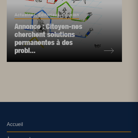
Actualités
,
Éditoriaux
,
Opinion
Annonce : Citoyen-nes
cherchent solutions
permanentes à des
probl...
Accueil