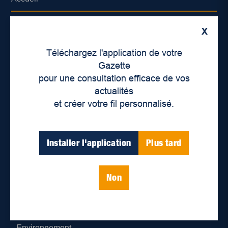
À propos de nous
X
Déontologie et confidentialité
Téléchargez l'application de votre
Gazette
Devenir partenaire
pour une consultation efficace de vos
actualités
Lieux de distribution
et créer votre fil personnalisé.
Nous joindre
Installer l'application
Plus tard
Parutions numériques
Non
Catégories
Actualités
Environnement