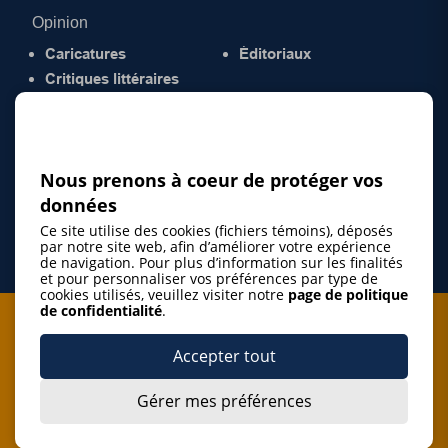
Opinion
Caricatures
Éditoriaux
Critiques littéraires
© 2026 Gazette de la Mauricie. Tous droits
réservés.
Politique de confidentialité
Nous prenons à coeur de protéger vos
données
Ce site utilise des cookies (fichiers témoins), déposés
par notre site web, afin d’améliorer votre expérience
de navigation. Pour plus d’information sur les finalités
et pour personnaliser vos préférences par type de
cookies utilisés, veuillez visiter notre
page de politique
de confidentialité
.
Je m'abonne à l'infolettre
Accepter tout
M'abonner
Gérer mes préférences
J’accepte de m’abonner à l’infolettre de La Gazette de la
Mauricie et de recevoir les plus récentes actualités ainsi
Je m'abonne à l'infolettre
que les offres promotionnelles de ce média d’information.