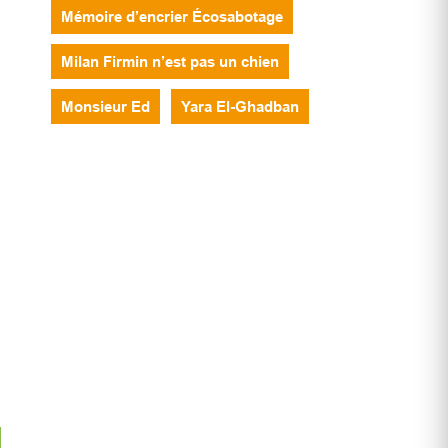
Mémoire d’encrier Écosabotage
Milan Firmin n’est pas un chien
Monsieur Ed
Yara El-Ghadban