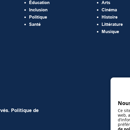
Éducation
Arts
Inclusion
Cinéma
Politique
Histoire
Santé
Littérature
Musique
Nous
rvés.
Politique de
Ce sit
web, a
d’info
préfér
de pol