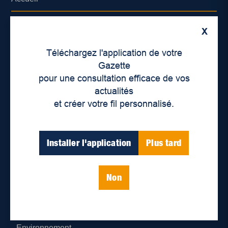
À propos de nous
X
Déontologie et confidentialité
Téléchargez l'application de votre
Gazette
Devenir partenaire
pour une consultation efficace de vos
actualités
Lieux de distribution
et créer votre fil personnalisé.
Nous joindre
Installer l'application
Plus tard
Parutions numériques
Non
Catégories
Actualités
Environnement