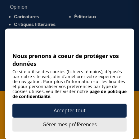
Opinion
Caricatures
Éditoriaux
Critiques littéraires
© 2026 Gazette de la Mauricie. Tous droits
réservés.
Politique de confidentialité
Nous prenons à coeur de protéger vos
données
Ce site utilise des cookies (fichiers témoins), déposés
par notre site web, afin d’améliorer votre expérience
de navigation. Pour plus d’information sur les finalités
et pour personnaliser vos préférences par type de
cookies utilisés, veuillez visiter notre
page de politique
de confidentialité
.
Je m'abonne à l'infolettre
Accepter tout
M'abonner
Gérer mes préférences
J’accepte de m’abonner à l’infolettre de La Gazette de la
Mauricie et de recevoir les plus récentes actualités ainsi
Je m'abonne à l'infolettre
que les offres promotionnelles de ce média d’information.