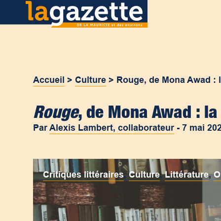
Accueil
>
Culture
>
Rouge, de Mona Awad : l
Rouge
, de Mona Awad : la
Par
Alexis Lambert, collaborateur
-
7 mai 20
Critiques littéraires
,
Culture
,
Littérature
,
O