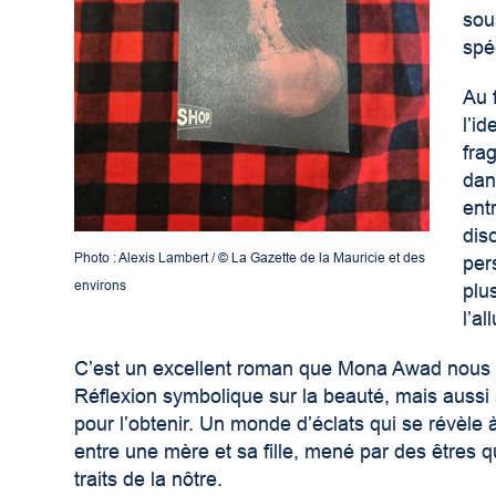
sou
spé
Au 
l’i
fra
dan
ent
dis
Photo : Alexis Lambert / © La Gazette de la Mauricie et des
per
environs
plu
l’a
C’est un excellent roman que Mona Awad nous of
Réflexion symbolique sur la beauté, mais aussi 
pour l’obtenir. Un monde d’éclats qui se révèle 
entre une mère et sa fille, mené par des êtres 
traits de la nôtre.