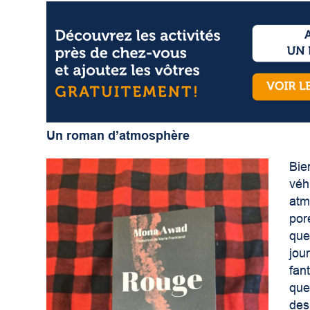
Un roman d’atmosphère
Bie
véh
atm
por
que
jou
fan
que
des