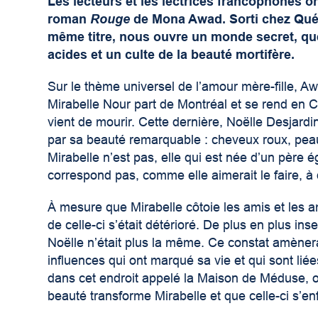
Les lecteurs et les lectrices francophones o
roman
Rouge
de Mona Awad. Sorti chez Québe
même titre, nous ouvre un monde secret, qu
acides et un culte de la beauté mortifère.
Sur le thème universel de l’amour mère-fille, Aw
Mirabelle Nour part de Montréal et se rend en C
vient de mourir. Cette dernière, Noëlle Desjardin
par sa beauté remarquable : cheveux roux, peau 
Mirabelle n’est pas, elle qui est née d’un père é
correspond pas, comme elle aimerait le faire, 
À mesure que Mirabelle côtoie les amis et les a
de celle-ci s’était détérioré. De plus en plus in
Noëlle n’était plus la même. Ce constat amènera s
influences qui ont marqué sa vie et qui sont l
dans cet endroit appelé la Maison de Méduse, où 
beauté transforme Mirabelle et que celle-ci s’e