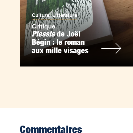
Culture
,
Littérature
Critique
Plessis
de Joël
Bégin : le roman
aux mille visages
Commentaires