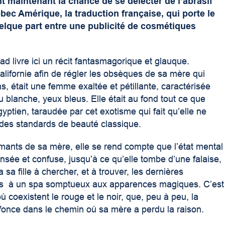
nt maintenant la chance de se délecter de l’abrasif
c Amérique, la traduction française, qui porte le
elque part entre une publicité de cosmétiques
ad livre ici un récit fantasmagorique et glauque.
alifornie afin de régler les obsèques de sa mère qui
s, était une femme exaltée et pétillante, caractérisée
blanche, yeux bleus. Elle était au fond tout ce que
gyptien, taraudée par cet exotisme qui fait qu’elle ne
à des standards de beauté classique.
mants de sa mère, elle se rend compte que l’état mental
sensée et confuse, jusqu’à ce qu’elle tombe d’une falaise,
a fille à chercher, et à trouver, les dernières
iées à un spa somptueux aux apparences magiques. C’est
coexistent le rouge et le noir, que, peu à peu, la
nfonce dans le chemin où sa mère a perdu la raison.