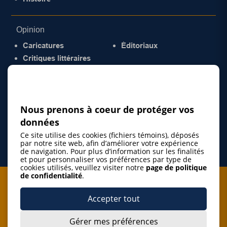
Opinion
Caricatures
Éditoriaux
Critiques littéraires
© 2026 Gazette de la Mauricie. Tous droits
réservés.
Politique de confidentialité
Nous prenons à coeur de protéger vos
données
Ce site utilise des cookies (fichiers témoins), déposés
par notre site web, afin d’améliorer votre expérience
de navigation. Pour plus d’information sur les finalités
et pour personnaliser vos préférences par type de
cookies utilisés, veuillez visiter notre
page de politique
de confidentialité
.
Je m'abonne à l'infolettre
Accepter tout
M'abonner
Gérer mes préférences
J’accepte de m’abonner à l’infolettre de La Gazette de la