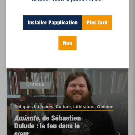
de Fanie Demeule : une
sororité vi...
Installer l'application
Plus tard
Non
Critiques littéraires
,
Culture
,
Littérature
,
Opinion
Amiante
, de Sébastien
Dulude : le feu dans le
cœur