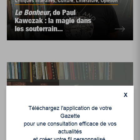
Critiques littéraires
,
Culture
,
Littérature
,
Opinion
Le Bonheur
, de Paul
Kawczak : la magie dans
les souterrain...
X
Téléchargez l'application de votre
Gazette
pour une consultation efficace de vos
Critiques littéraires
,
Culture
,
Littérature
,
Opinion
actualités
Du ventre des montagnes
et créer votre fil personnalisé.