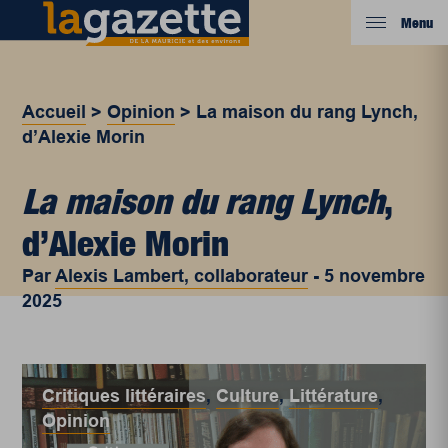
Menu
Accueil
>
Opinion
>
La maison du rang Lynch,
d’Alexie Morin
La maison du rang Lynch
,
d’Alexie Morin
Par
Alexis Lambert, collaborateur
-
5 novembre
2025
Critiques littéraires
,
Culture
,
Littérature
,
Opinion