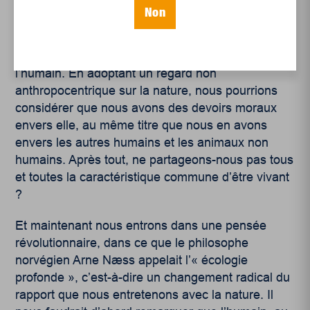
c’est-à-dire une valeur en elle-même. En ce sens,
Non
cette valeur qu’on lui reconnait justifierait à elle
seule des initiatives de protection sans qu’on ait à
les défendre avec des raisons qui servent aussi
l’humain. En adoptant un regard non
anthropocentrique sur la nature, nous pourrions
considérer que nous avons des devoirs moraux
envers elle, au même titre que nous en avons
envers les autres humains et les animaux non
humains. Après tout, ne partageons-nous pas tous
et toutes la caractéristique commune d’être vivant
?
Et maintenant nous entrons dans une pensée
révolutionnaire, dans ce que le philosophe
norvégien Arne Næss appelait l’« écologie
profonde », c’est-à-dire un changement radical du
rapport que nous entretenons avec la nature. Il