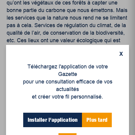
qu’ont les végétaux de ces forêts à capter une
bonne partie du carbone que nous émettons. Mais
les services que la nature nous rend ne se limitent
pas à cela. Services de régulation du climat, de la
qualité de l’air, de conservation de la biodiversité,
etc. Ces lieux ont une valeur écologique qui est
donc indéniable.
X
Cela étant dit, ces éléments de réponses à la
Téléchargez l'application de votre
question de savoir pourquoi nous devrions
Gazette
protéger des espaces naturels sont orientés sur
pour une consultation efficace de vos
des préoccupations humaines. En éthique de
actualités
l’environnement, nous qualifions ces arguments
et créer votre fil personnalisé.
d’« anthropocentriques », c’est-à-dire qu’ils
placent l’intérêt de l’humain au centre des
considérations. Or, il y a bien évidemment d’autres
Installer l'application
Plus tard
approches pour réfléchir à ces questions. Certains
proposent que la nature ait une valeur intrinsèque,