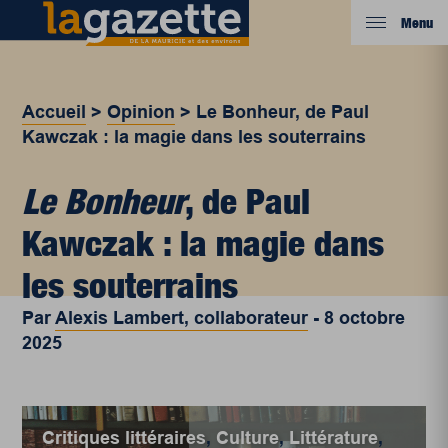
Menu
Accueil
>
Opinion
>
Le Bonheur, de Paul
Kawczak : la magie dans les souterrains
Le Bonheur
, de Paul
Kawczak : la magie dans
les souterrains
Par
Alexis Lambert, collaborateur
-
8 octobre
2025
Critiques littéraires
,
Culture
,
Littérature
,