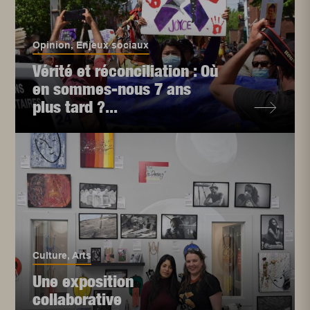
Opinion
,
Enjeux sociaux
Vérité et réconciliation : Où
en sommes-nous 7 ans
plus tard ?...
Culture
,
Arts
Une exposition
collaborative