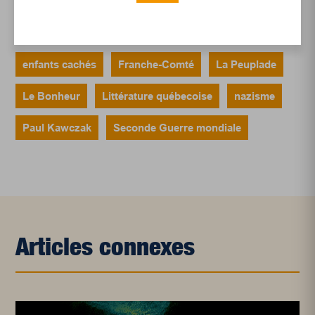
Alexis Lambert
Critique littéraire
enfants cachés
Franche-Comté
La Peuplade
Le Bonheur
Littérature québecoise
nazisme
Paul Kawczak
Seconde Guerre mondiale
Articles connexes