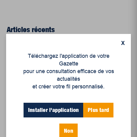
Articles récents
X
Un siècle de Mauriciennes dans la presse
Téléchargez l'application de votre
régionale
Gazette
Juillet 2026
pour une consultation efficace de vos
actualités
Le sport professionnel féminin : en mouvement,
et créer votre fil personnalisé.
en croissance
Et les politiques peinent à suivre
Le sommeil, nouveau défi de santé publique
Installer l'application
Plus tard
Mots-clés
Non