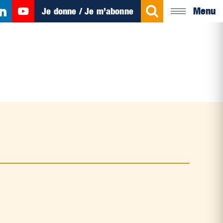
Menu
Je donne / Je m’abonne