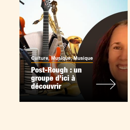
Culture
,
Musique
,
Musique
Post-Rough : un
groupe d’ici à
découvrir