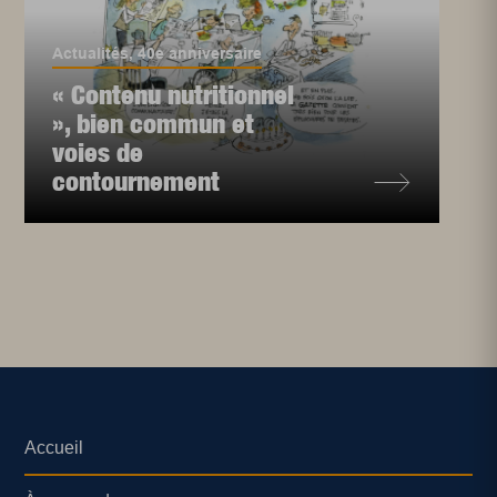
Actualités
,
40e anniversaire
« Contenu nutritionnel
», bien commun et
voies de
contournement
Accueil