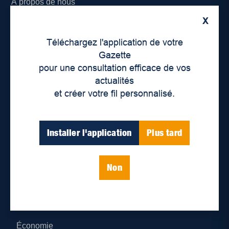
À propos de nous
X
Déontologie et confidentialité
Téléchargez l'application de votre
Devenir partenaire
Gazette
pour une consultation efficace de vos
Lieux de distribution
actualités
et créer votre fil personnalisé.
Nous joindre
Parutions numériques
Installer l'application
Plus tard
Catégories
Non
Actualités
Environnement
Économie