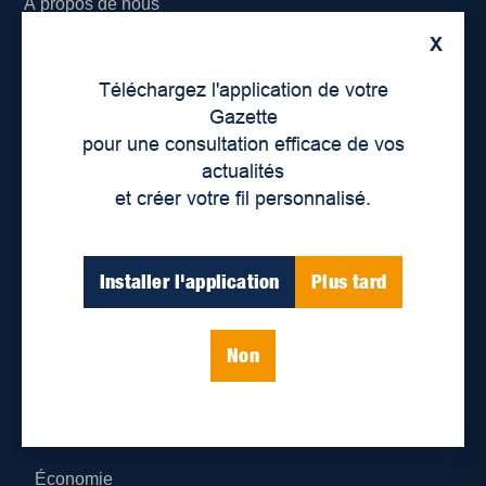
À propos de nous
X
Déontologie et confidentialité
Téléchargez l'application de votre
Devenir partenaire
Gazette
pour une consultation efficace de vos
Lieux de distribution
actualités
et créer votre fil personnalisé.
Nous joindre
Parutions numériques
Installer l'application
Plus tard
Catégories
Non
Actualités
Environnement
Économie