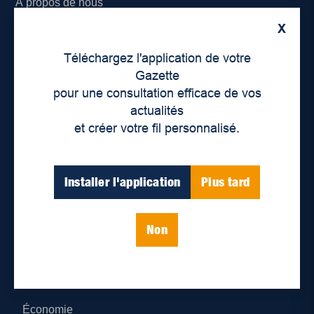
À propos de nous
X
Déontologie et confidentialité
Téléchargez l'application de votre
Devenir partenaire
Gazette
pour une consultation efficace de vos
Lieux de distribution
actualités
et créer votre fil personnalisé.
Nous joindre
Parutions numériques
Installer l'application
Plus tard
Catégories
Non
Actualités
Environnement
Économie