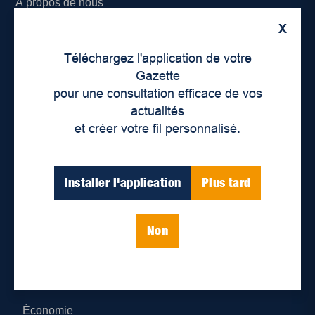
À propos de nous
X
Déontologie et confidentialité
Téléchargez l'application de votre
Devenir partenaire
Gazette
pour une consultation efficace de vos
Lieux de distribution
actualités
et créer votre fil personnalisé.
Nous joindre
Parutions numériques
Installer l'application
Plus tard
Catégories
Non
Actualités
Environnement
Économie