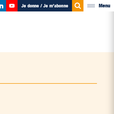
Menu
Je donne / Je m’abonne