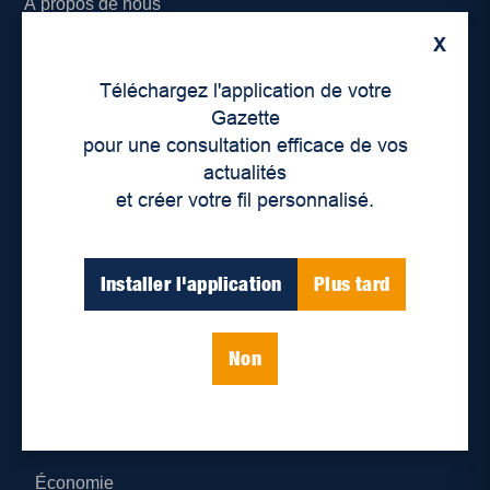
À propos de nous
X
Déontologie et confidentialité
Téléchargez l'application de votre
Devenir partenaire
Gazette
pour une consultation efficace de vos
Lieux de distribution
actualités
et créer votre fil personnalisé.
Nous joindre
Parutions numériques
Installer l'application
Plus tard
Catégories
Non
Actualités
Environnement
Économie