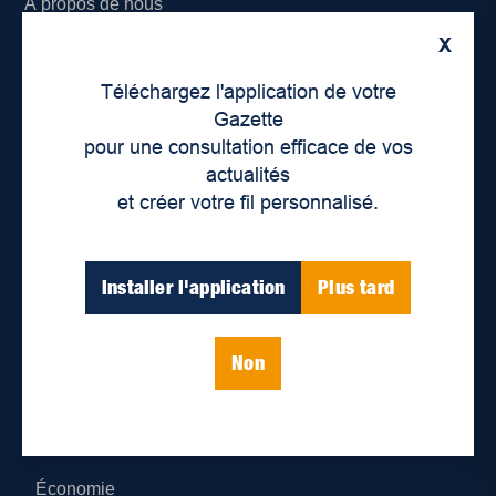
À propos de nous
X
Déontologie et confidentialité
Téléchargez l'application de votre
Devenir partenaire
Gazette
pour une consultation efficace de vos
Lieux de distribution
actualités
et créer votre fil personnalisé.
Nous joindre
Parutions numériques
Installer l'application
Plus tard
Catégories
Non
Actualités
Environnement
Économie